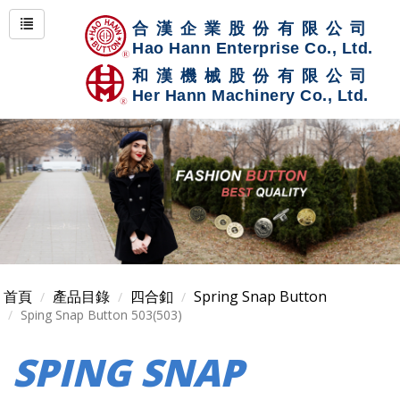
首頁
產品目錄
四合釦
Spring Snap Button
Sping Snap Button 503(503)
SPING SNAP