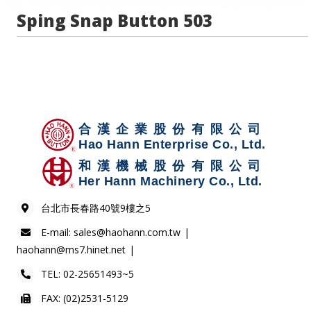
Sping Snap Button 503
台北市長春路40號9樓之5
E-mail:
sales@haohann.com.tw
haohann@ms7.hinet.net
TEL:
02-25651493~5
FAX: (02)2531-5129