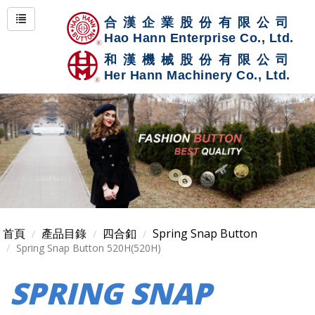
首頁
產品目錄
四合釦
Spring Snap Button
Spring Snap Button 520H(520H)
SPRING SNAP