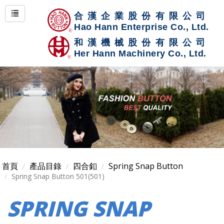
首頁
產品目錄
四合釦
Spring Snap Button
Spring Snap Button 501(501)
SPRING SNAP